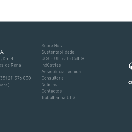
Sobre Nós
.A.
Sustentabilidade
4, Km 4
UC3 – Ultimate Cell ®
os de Rana
Indústrias
Assistência Técnica
 +351 211 376 838
Consultoria
Notícias
ional)
Contactos
Trabalhar na UTIS