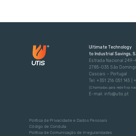
Ultimate Technology
to Industrial Savings, S
Estrada Nacional 249-
2785-035 São Doming
Cascais – Portugal
Tel: +351 216 051 143 |
(Chamadas para rede fixa nac
E-mail: info@utis.pt
Política de Privacidade e Dados Pessoais
Código de Conduta
Política de Comunicação de Irregularidades