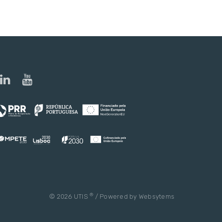
®
© 2026 UTIS
/ Powered by
Websytems