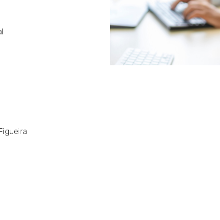
l
Figueira