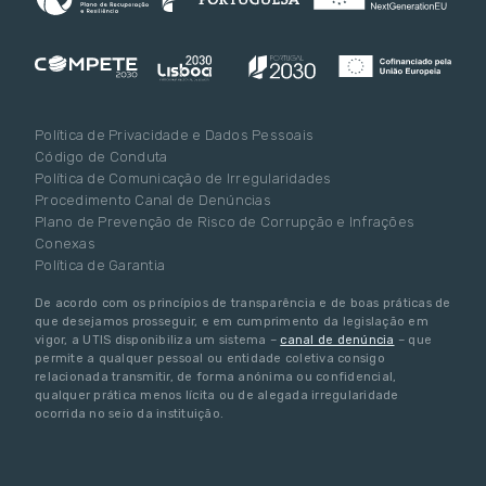
Política de Privacidade e Dados Pessoais
Código de Conduta
Política de Comunicação de Irregularidades
Procedimento Canal de Denúncias
Plano de Prevenção de Risco de Corrupção e Infrações
Conexas
Política de Garantia
De acordo com os princípios de transparência e de boas práticas de
que desejamos prosseguir, e em cumprimento da legislação em
vigor, a UTIS disponibiliza um sistema –
canal de denúncia
– que
permite a qualquer pessoal ou entidade coletiva consigo
relacionada transmitir, de forma anónima ou confidencial,
qualquer prática menos lícita ou de alegada irregularidade
ocorrida no seio da instituição.