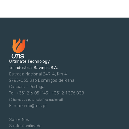
Ultimate Technology
to Industrial Savings, S.A.
Estrada Nacional 249-4, Km 4
2785-035 São Domingos de Rana
Cascais – Portugal
Tel: +351 216 051 143 | +351 211 376 838
(Chamadas para rede fixa nacional)
E-mail: info@utis.pt
Sobre Nós
Sustentabilidade