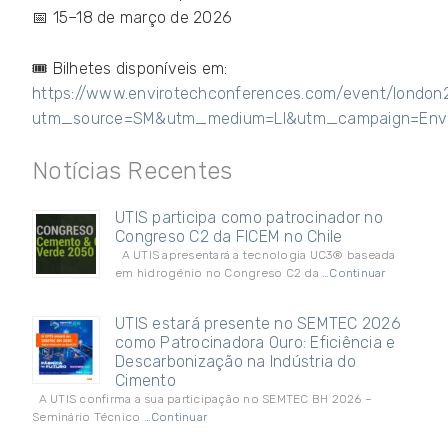
📅 15–18 de março de 2026
🎟️ Bilhetes disponíveis em:
https://www.envirotechconferences.com/event/londo
utm_source=SM&utm_medium=LI&utm_campaign=Envi
Notícias Recentes
UTIS participa como patrocinador no
Congreso C2 da FICEM no Chile
A UTIS apresentará a tecnologia UC3® baseada
em hidrogénio no Congreso C2 da …
Continuar
UTIS estará presente no SEMTEC 2026
como Patrocinadora Ouro: Eficiência e
Descarbonização na Indústria do
Cimento
A UTIS confirma a sua participação no SEMTEC BH 2026 –
Seminário Técnico …
Continuar