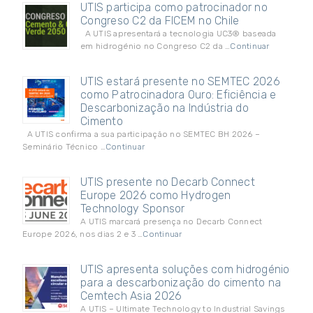
UTIS participa como patrocinador no
Congreso C2 da FICEM no Chile
A UTIS apresentará a tecnologia UC3® baseada
em hidrogénio no Congreso C2 da …
Continuar
UTIS estará presente no SEMTEC 2026
como Patrocinadora Ouro: Eficiência e
Descarbonização na Indústria do
Cimento
A UTIS confirma a sua participação no SEMTEC BH 2026 –
Seminário Técnico …
Continuar
UTIS presente no Decarb Connect
Europe 2026 como Hydrogen
Technology Sponsor
A UTIS marcará presença no Decarb Connect
Europe 2026, nos dias 2 e 3 …
Continuar
UTIS apresenta soluções com hidrogénio
para a descarbonização do cimento na
Cemtech Asia 2026
A UTIS – Ultimate Technology to Industrial Savings