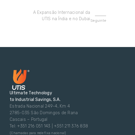
A Expansão Internacional da
UTIS na Índia e no Dubai
Seguinte
Ultimate Technology
to Industrial Savings, S.A.
Estrada Nacional 249-4, Km 4
2785-035 São Domingos de Rana
Cascais – Portugal
Tel: +351 216 051 143 | +351 211 376 838
(Chamadas para rede fixa nacional)