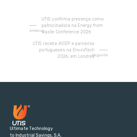
UTIS confirma presença como
patrocinadora na Energy from
Anterior
Waste Conference 2026
UTIS recebe AICEP e parceiros
portugueses na EnviroTech
Seguinte
2026, em Londres
Ultimate Technology
to Industrial Savings, S.A.