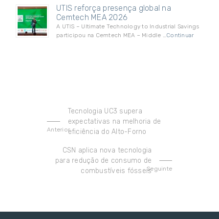
UTIS reforça presença global na
Cemtech MEA 2026
A UTIS – Ultimate Technology to Industrial Savings
participou na Cemtech MEA – Middle …
Continuar
Tecnologia UC3 supera
expectativas na melhoria de
Anterior
eficiência do Alto-Forno
CSN aplica nova tecnologia
para redução de consumo de
Seguinte
combustíveis fósseis